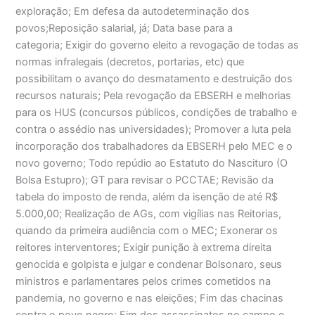
exploração; Em defesa da autodeterminação dos
povos;Reposição salarial, já; Data base para a
categoria; Exigir do governo eleito a revogação de todas as
normas infralegais (decretos, portarias, etc) que
possibilitam o avanço do desmatamento e destruição dos
recursos naturais; Pela revogação da EBSERH e melhorias
para os HUS (concursos públicos, condições de trabalho e
contra o assédio nas universidades); Promover a luta pela
incorporação dos trabalhadores da EBSERH pelo MEC e o
novo governo; Todo repúdio ao Estatuto do Nascituro (O
Bolsa Estupro); GT para revisar o PCCTAE; Revisão da
tabela do imposto de renda, além da isenção de até R$
5.000,00; Realização de AGs, com vigílias nas Reitorias,
quando da primeira audiência com o MEC; Exonerar os
reitores interventores; Exigir punição à extrema direita
genocida e golpista e julgar e condenar Bolsonaro, seus
ministros e parlamentares pelos crimes cometidos na
pandemia, no governo e nas eleições; Fim das chacinas
contra o povo negro; Fim dos assassinatos no campo e