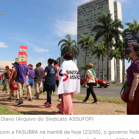
 Olavo (Arquivo do Sindicato ASSUFOP)
 com a FASUBRA na manhã de hoje (23/05), o governo fede