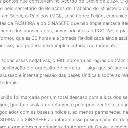
de pontos que constavam no Acordo de Greve de 2024. O g
o pelo secretário de Relações de Trabalho do Ministério d
 em Serviços Públicos (MGI), José Lopez Feijóo, comunico
ntes da FASUBRA e do SINASEFE que não implementaria it
amento dos aposentados, novas adesões ao PCCTAE, o pla
nformou que as 30 horas e a jornada flexibilizada ainda est
or isso, não poderiam ser implementadas no momento.
odas essas negativas, o MGI aprovou as regras de transi
à aceleração e progressão de carreira — algo que só ocorr
scussão e intensa pressão das bases sindicais sobre as rei
 federais.
reunião foi marcada por um total descaso com a luta dos se
ijóo, que foi escalado diretamente pelo presidente Lula par
egociador com as bases sindicais, ao menos permaneceu na
 FASUBRA e o SINASEFE apontaram esse posicionamento do
aro e grave descumprimento do Acordo de Greve, e conv