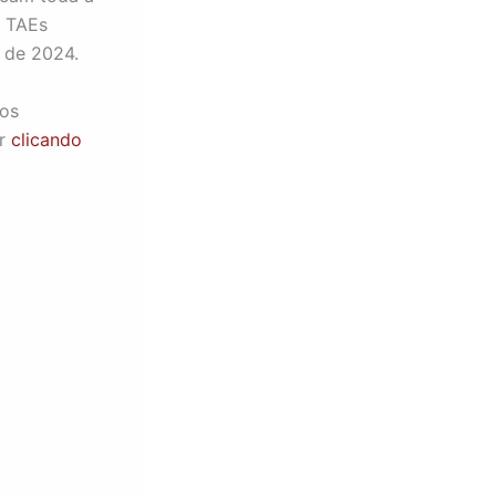
s TAEs
 de 2024.
dos
ir
clicando