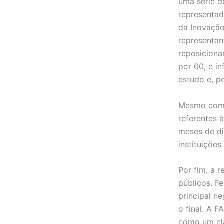
uma série 
representad
da Inovação
representa
reposicion
por 60, e i
estudo e, p
Mesmo com t
referentes 
meses de di
instituições
Por fim, a 
públicos. Fe
principal n
o final. A
como um cl