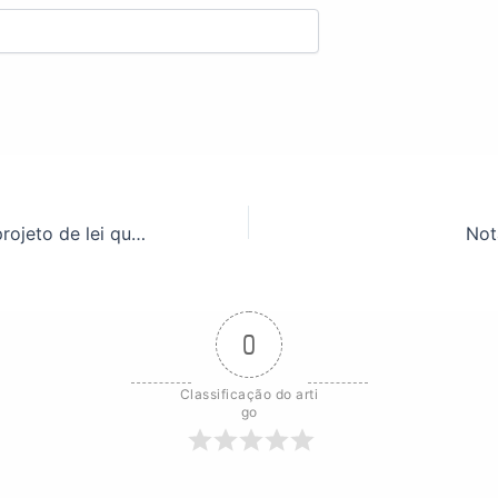
Câmara aprova projeto de lei que garante reajuste salarial e reestrutura a carreira dos TAEs
Not
0
Classificação do arti
go