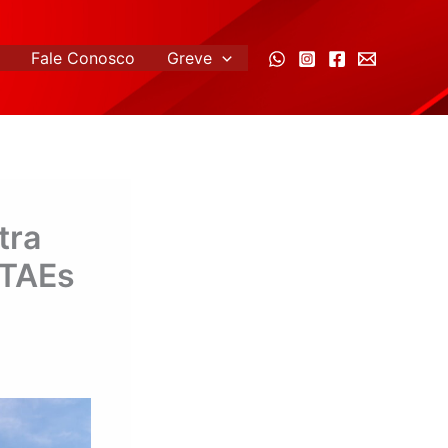
Fale Conosco
Greve
tra
 TAEs