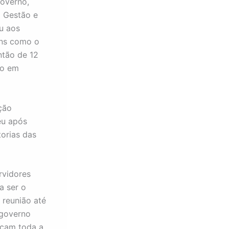
overno,
a Gestão e
u aos
ens como o
ntão de 12
ão em
ção
eu após
torias das
rvidores
a ser o
 reunião até
 governo
ocam toda a