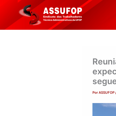
Ir
para
o
conteúdo
Reuni
expec
segue
Por
ASSUFOP