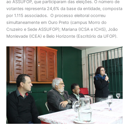
ao ASSUFOP, que participaram das eleições. O número de
votantes representa 24,6% da base da entidade, composta
por 1.115 associados. O processo eleitoral ocorreu
simultaneamente em Ouro Preto (campus Morro do
Cruzeiro e Sede ASSUFOP); Mariana (ICSA e ICHS), João
Monlevade (ICEA) e Belo Horizonte (Escritório da UFOP).