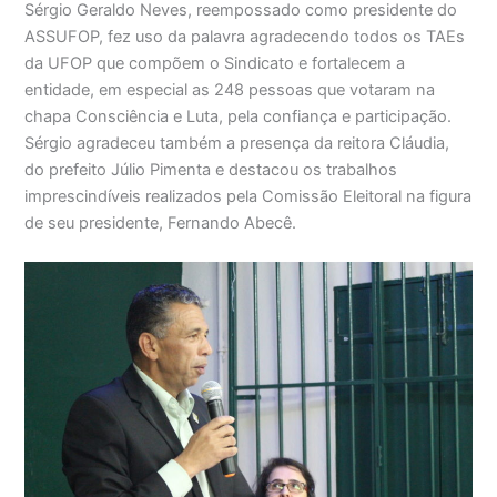
Sérgio Geraldo Neves, reempossado como presidente do
ASSUFOP, fez uso da palavra agradecendo todos os TAEs
da UFOP que compõem o Sindicato e fortalecem a
entidade, em especial as 248 pessoas que votaram na
chapa Consciência e Luta, pela confiança e participação.
Sérgio agradeceu também a presença da reitora Cláudia,
do prefeito Júlio Pimenta e destacou os trabalhos
imprescindíveis realizados pela Comissão Eleitoral na figura
de seu presidente, Fernando Abecê.