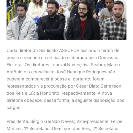
Cada diretor do Sindicato ASSUFOP assinou o termo de
posse e recebeu o certificado elaborado pela Comissão
Eleitoral. Os diretores Lourival Nunes;Irisa Seabra; Marco
Antônio e o conselheiro José Henrique Rodrigues não
puderam comparecer à posse e, portanto, foram
representados via procuração por César Diab; Germírson
dos Reis e Lúcia Honorato, respectivamente. A nova
diretoria obedece, dessa forma, a seguinte disposição dos
cargos:
Presidente: Sérgio Geraldo Neves; Vice-presidente: Felipe
Martins; 1º Secretário: Gemírson dos Reis; 2º Secretário: