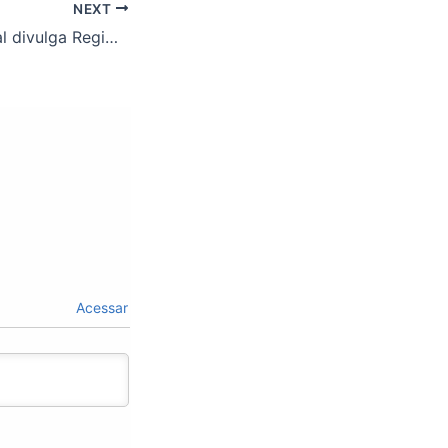
NEXT
Comissão Eleitoral divulga Regimento, Calendário, Lista de eleitores e Ficha de inscrição; confira!
Acessar