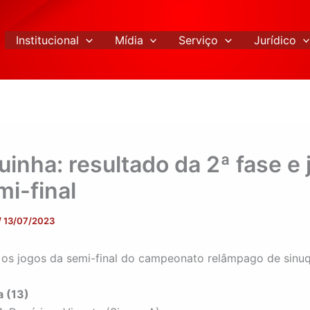
Institucional
Mídia
Serviço
Jurídico
uinha: resultado da 2ª fase e
mi-final
/
13/07/2023
 os jogos da semi-final do campeonato relâmpago de sinuq
a (13)