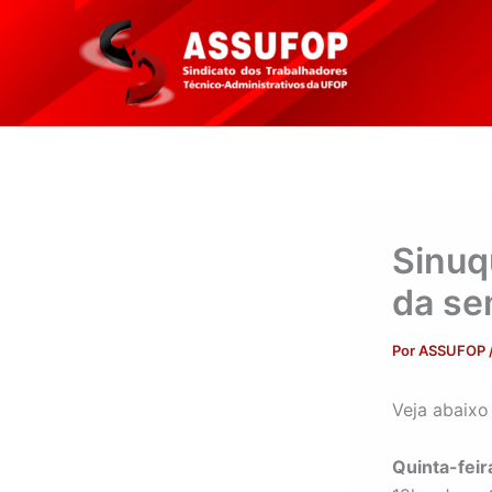
Ir
para
o
conteúdo
Sinuq
da se
Por
ASSUFOP
Veja abaixo
Quinta-feir