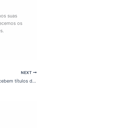
mos suas
decemos os
s.
NEXT
TAEs da UFOP recebem títulos de cidadão honorários