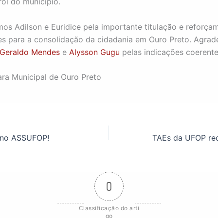
ol do município.
os Adilson e Euridice pela importante titulação e reforça
es para a consolidação da cidadania em Ouro Preto. Agra
Geraldo Mendes
e
Alysson Gugu
pelas indicações coerente
ra Municipal de Ouro Preto
no ASSUFOP!
0
Classificação do arti
go