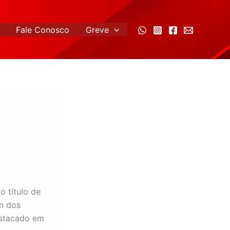
Fale Conosco
Greve
o título de
on dos
estacado em