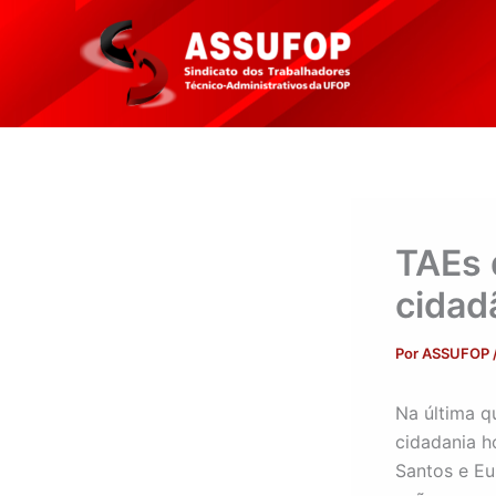
Ir
para
o
conteúdo
TAEs 
cidad
Por
ASSUFOP
Na última q
cidadania h
Santos e Eu