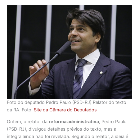
Foto do deputado Pedro Paulo (PSD-RJ) Relator do texto
da RA. Foto:
Site da Câmara do Deputados
Ontem, o relator da
reforma administrativa
, Pedro Paulo
(PSD-RJ), divulgou detalhes prévios do texto, mas a
íntegra ainda não foi revelada. Segundo o relator, a ideia é