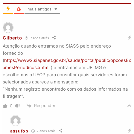
mais antigos
Gilberto
7 anos atrás
Atenção quando entramos no SIASS pelo endereço
fornecido
(
https://www2.siapenet.gov.br/saude/portal/public/opcoesEx
amesPeriodicos.xhtml
) e entramos em UF: MG e
escolhemos a UFOP para consultar quais servidores foram
selecionados aparece a mensagem:
“Nenhum registro encontrado com os dados informados na
filtragem”.
Responder
0
assufop
7 anos atrás