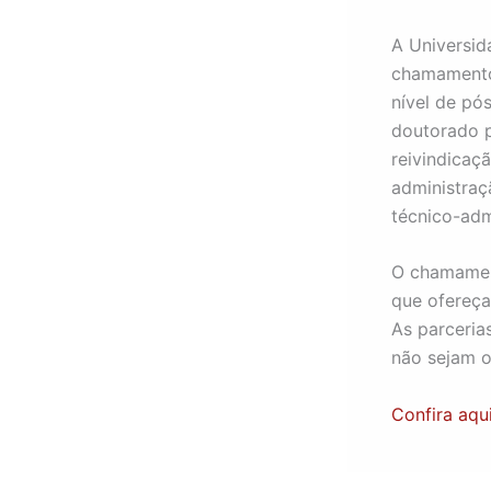
A Universid
chamamento 
nível de p
doutorado p
reivindicaç
administraç
técnico-adm
O chamament
que ofereça
As parceria
não sejam o
Confira aqui