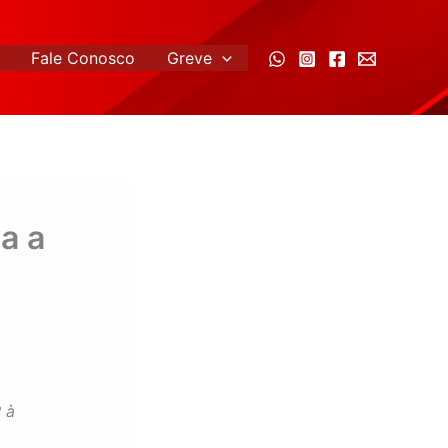
Fale Conosco
Greve
a a
 à