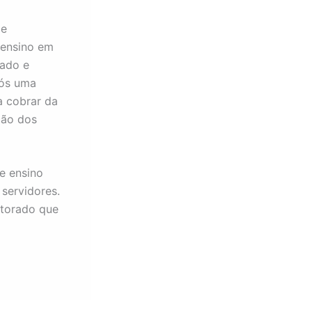
de
 ensino em
rado e
pós uma
a cobrar da
ção dos
e ensino
servidores.
utorado que