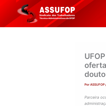
Ir
para
o
conteúdo
UFOP 
ofert
douto
Por
ASSUFOP
Parceira oc
administraç