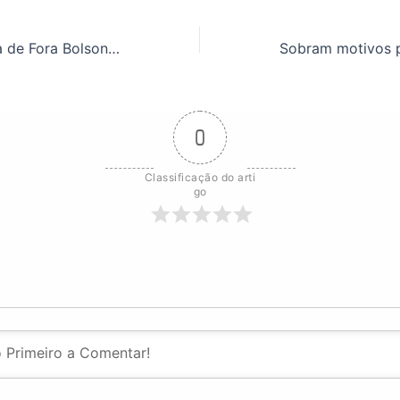
24 de Julho é dia de Fora Bolsonaro! Confira os detalhes do ato em Ouro Preto-MG
0
Classificação do arti
go