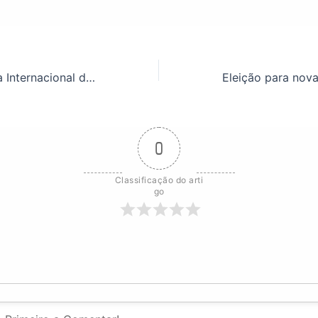
28 de junho – Dia Internacional do Orgulho LGBT
0
Classificação do arti
go