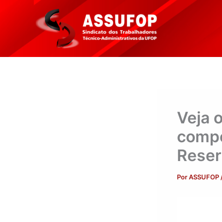
Ir
para
o
conteúdo
Veja 
compo
Reser
Por
ASSUFOP