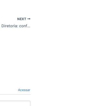
NEXT
Eleição para nova Diretoria: confira os associados que compõem a Comissão Eleitoral.
Acessar