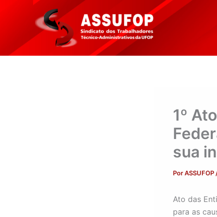
Ir
para
o
conteúdo
1º Ato
Feder
sua i
Por
ASSUFOP
Ato das Ent
para as cau