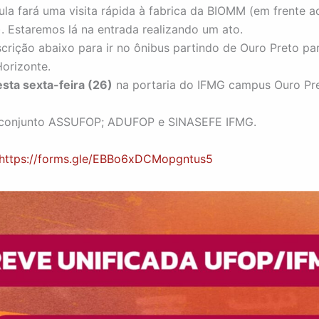
ula fará uma visita rápida à fabrica da BIOMM (em frente ao
. Estaremos lá na entrada realizando um ato.
scrição abaixo para ir no ônibus partindo de Ouro Preto p
Horizonte.
esta sexta-feira (26)
na portaria do IFMG campus Ouro Pre
 conjunto ASSUFOP; ADUFOP e SINASEFE IFMG.
https://forms.gle/EBBo6xDCMopgntus5