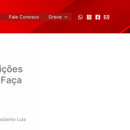
Fale Conosco
Greve
uições
 Faça
sidente Lula