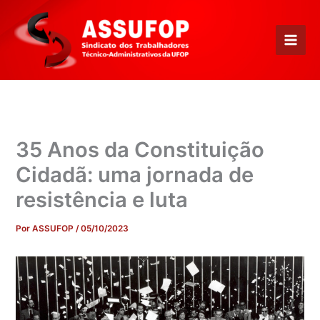
Ir
para
o
conteúdo
35 Anos da Constituição
Cidadã: uma jornada de
resistência e luta
Por
ASSUFOP
/
05/10/2023