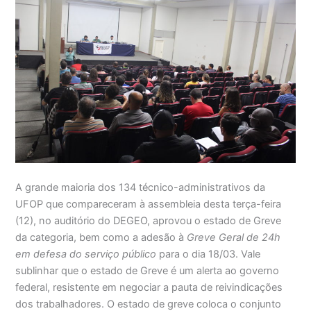
A grande maioria dos 134 técnico-administrativos da
UFOP que compareceram à assembleia desta terça-feira
(12), no auditório do DEGEO, aprovou o estado de Greve
da categoria, bem como a adesão à
Greve Geral de 24h
em defesa do serviço público
para o dia 18/03.
Vale
sublinhar que o estado de Greve é um alerta ao governo
federal, resistente em negociar a pauta de reivindicações
dos trabalhadores. O estado de greve coloca o conjunto