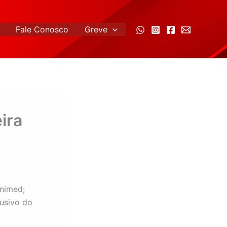
Fale Conosco
Greve
ira
Unimed;
usivo do