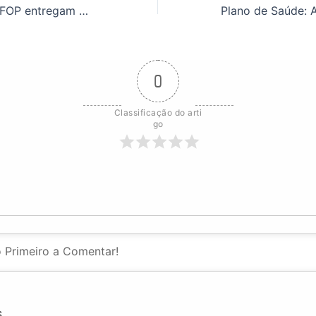
ASSUFOP e ADUFOP entregam Ofício à UFOP solicitando apoio pela recomposição salarial
0
Classificação do arti
go
S