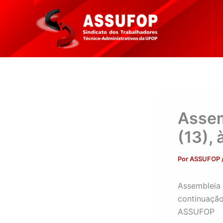
Ir
para
o
conteúdo
Assem
(13),
Por
ASSUFOP
Assembleia 
continuação
ASSUFOP