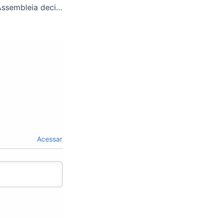
Plano de Saúde: Assembleia decide continuar convênio com demais entidades
Acessar