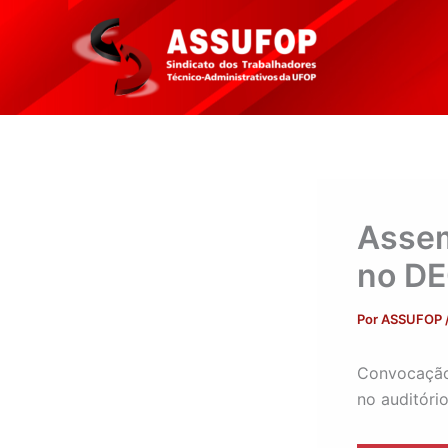
Ir
para
o
conteúdo
Assem
no D
Por
ASSUFOP
Convocação!
no auditóri