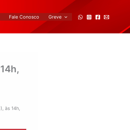
Fale Conosco
Greve
 14h,
, às 14h,