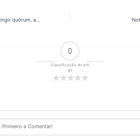
Apesar de não atingir quórum, assembleia discute Campanha Salarial e atualização do Estatuto
Not
0
Classificação do arti
go