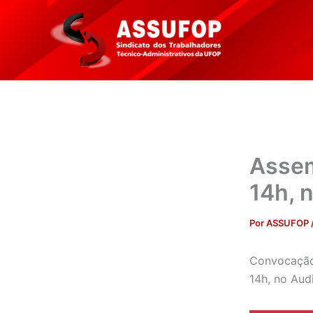
Ir
para
o
conteúdo
Assem
14h, 
Por
ASSUFOP
Convocação 
14h, no Aud