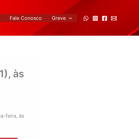
Fale Conosco
Greve
), às
-feira, às