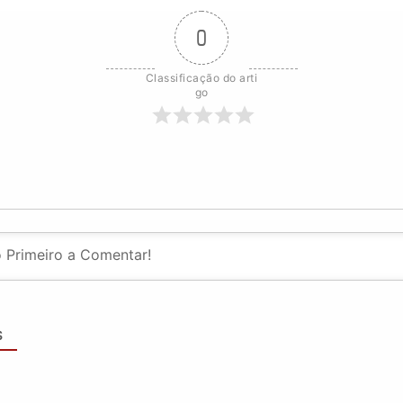
0
Classificação do arti
go
S