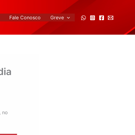
Fale Conosco
Greve
dia
, no