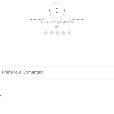
0
Classificação do arti
go
S