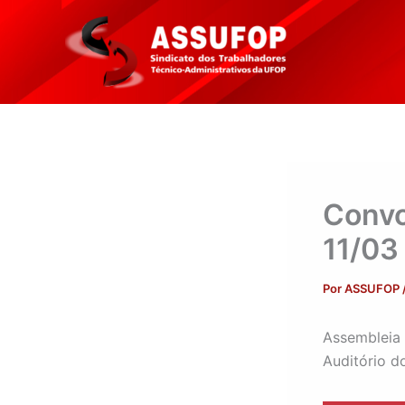
Ir
para
o
conteúdo
Convo
11/03
Por
ASSUFOP
Assembleia 
Auditório 