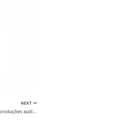
NEXT
8 de março: oito produções audiovisuais para se engajar na luta feminista