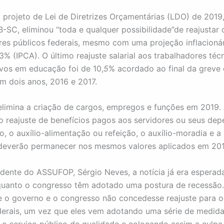
o projeto de Lei de Diretrizes Orçamentárias (LDO) de 2019,
-SC, eliminou “toda e qualquer possibilidade”de reajustar o
res públicos federais, mesmo com uma projeção inflacionár
3% (IPCA). O último reajuste salarial aos trabalhadores téc
ivos em educação foi de 10,
5
% acordado ao final da greve 
m dois anos, 2016 e 2017.
 elimina a criação de cargos, empregos e funções em 2019.
o reajuste de benefícios pagos aos servidores ou seus dep
, o auxílio-alimentação ou refeição, o auxílio-moradia e a 
deverão permanecer nos mesmos valores aplicados em 2018
idente do ASSUFOP, Sérgio Neves, a notícia já era esperad
uanto o congresso têm adotado uma postura de recessão. 
e o governo e o congresso não concedesse reajuste para o
derais, um vez que eles vem adotando uma série de medida
o serviço público de qualidade e colocando assim a culpa 