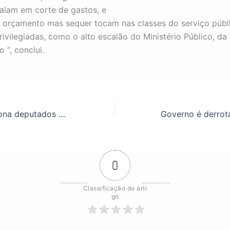
alam em corte de gastos, e
orçamento mas sequer tocam nas classes do serviço públ
ivilegiadas, como o alto escalão do Ministério Público, da 
 “, conclui.
ASSUFOP pressiona deputados e senadores para rejeitarem proposta de LDO
0
Classificação do arti
go