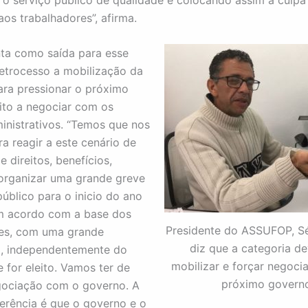
os trabalhadores”, afirma.
ta como saída para esse
etrocesso a mobilização da
ara pressionar o próximo
ito a negociar com os
inistrativos. “Temos que nos
ra reagir a este cenário de
 direitos, benefícios,
 organizar uma grande greve
público para o inicio do ano
m acordo com a base dos
Presidente do ASSUFOP, Sé
res, com uma grande
diz que a categoria de
o, independentemente do
mobilizar e forçar negoc
 for eleito. Vamos ter de
próximo govern
gociação com o governo. A
erência é que o governo e o