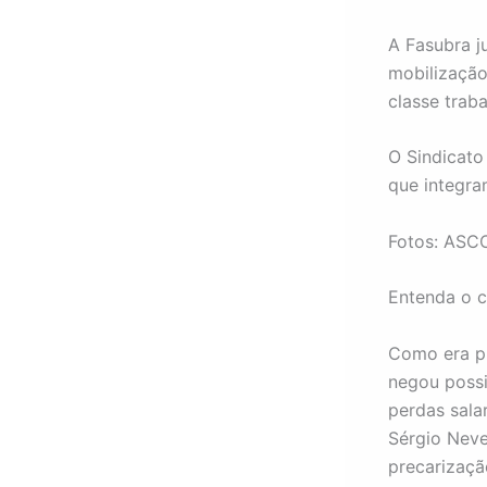
A Fasubra 
mobilização
classe trab
O Sindicato
que integra
Fotos: ASC
Entenda o c
Como era pr
negou possi
perdas sala
Sérgio Neve
precarizaçã