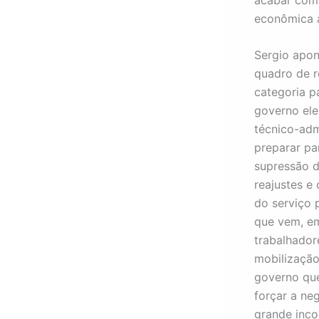
econômica a
Sergio apon
quadro de r
categoria p
governo ele
técnico-adm
preparar pa
supressão de
reajustes e
do serviço 
que vem, e
trabalhado
mobilizaçã
governo que
forçar a ne
grande inco