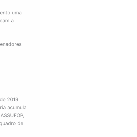
mento uma
icam a
senadores
 de 2019
oria acumula
do ASSUFOP,
 quadro de