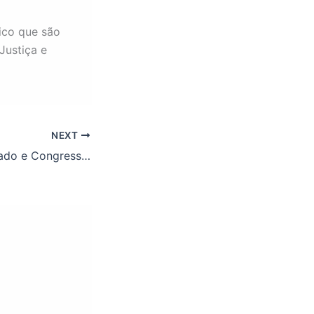
ico que são
Justiça e
NEXT
Governo é derrotado e Congresso derruba proibição a reajuste para servidores em 2019