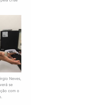
rgio Neves,
verá se
iação com o
o.