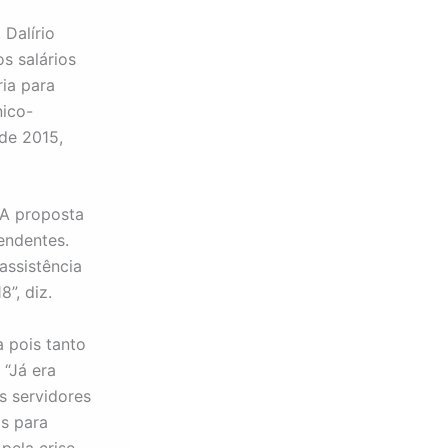
 Dalírio
s salários
ia para
nico-
de 2015,
 A proposta
endentes.
assistência
”, diz.
a pois tanto
“Já era
s servidores
s para
pela crise