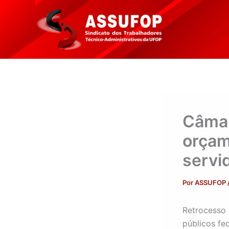
Ir
para
o
conteúdo
Câmar
orçam
servi
Por
ASSUFOP
Retrocesso 
públicos fe