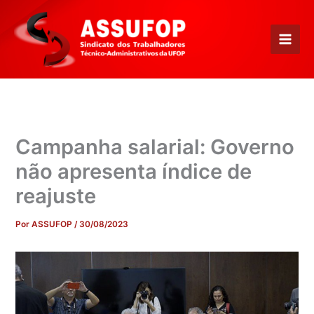
Ir
para
o
conteúdo
Campanha salarial: Governo
não apresenta índice de
reajuste
Por
ASSUFOP
/
30/08/2023