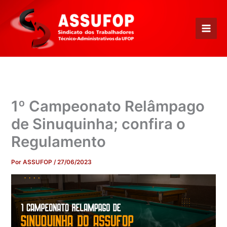
Ir
para
o
conteúdo
1º Campeonato Relâmpago
de Sinuquinha; confira o
Regulamento
Por
ASSUFOP
/
27/06/2023