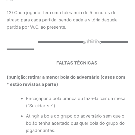
13) Cada jogador terá uma tolerância de 5 minutos de
atraso para cada partida, sendo dada a vitória daquela
partida por W.O. ao presente.
▬▬▬▬▬▬▬▬▬▬ஜ۩۞۩ஜ▬▬▬▬▬▬
▬▬▬▬▬▬
FALTAS TÉCNICAS
(punição: retirar a menor bola do adversário (casos com
* estão revistos a parte)
Encaçapar a bola branca ou fazê-la cair da mesa
(“Suicidar-se”).
Atingir a bola do grupo do adversário sem que o
bolão tenha acertado qualquer bola do grupo do
jogador antes.