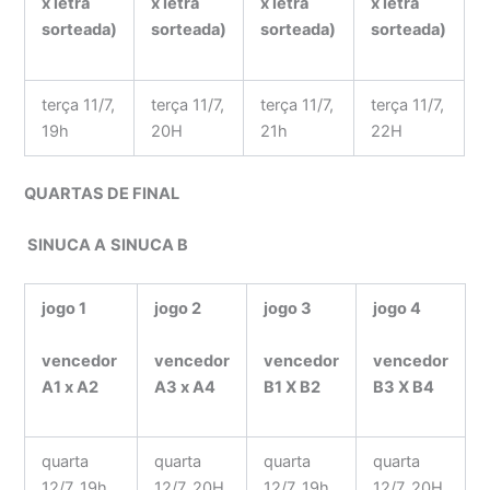
x letra
x letra
x letra
x letra
sorteada)
sorteada)
sorteada)
sorteada)
terça 11/7,
terça 11/7,
terça 11/7,
terça 11/7,
19h
20H
21h
22H
QUARTAS DE FINAL
SINUCA A
SINUCA B
jogo 1
jogo 2
jogo 3
jogo 4
vencedor
vencedor
vencedor
vencedor
A1 x A2
A3 x A4
B1 X B2
B3 X B4
quarta
quarta
quarta
quarta
12/7, 19h
12/7, 20H
12/7, 19h
12/7, 20H