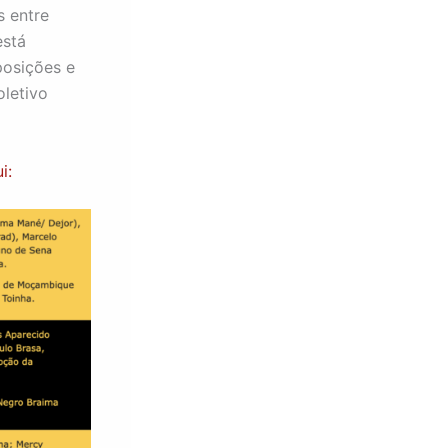
 entre
está
posições e
oletivo
i: