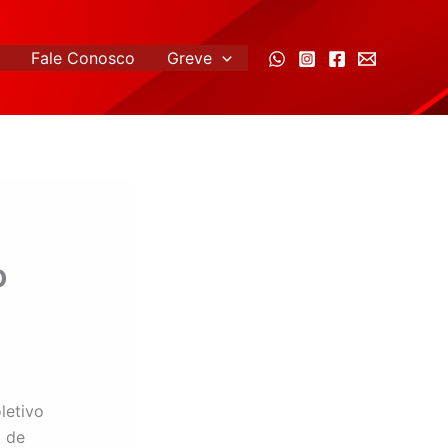
Fale Conosco
Greve
o
letivo
o de