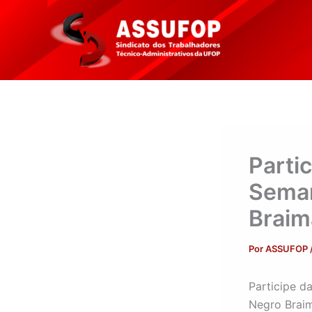
Ir
para
o
conteúdo
Parti
Seman
Brai
Por
ASSUFOP
Participe d
Negro Braim