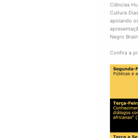
Ciências H
Cultura Dia
apoiando o
apresentaçã
Negro Brai
Confira a 