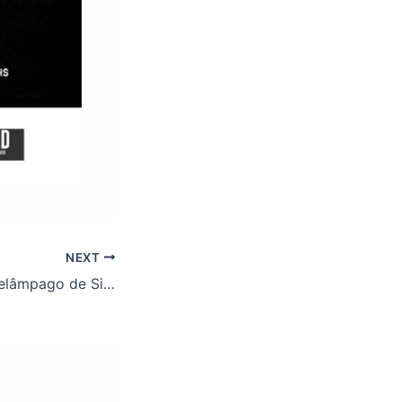
NEXT
1º Campeonato Relâmpago de Sinuquinha; confira o Regulamento