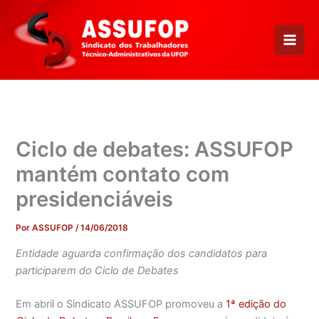
Ir
para
o
conteúdo
Ciclo de debates: ASSUFOP
mantém contato com
presidenciáveis
Por
ASSUFOP
/
14/06/2018
Entidade aguarda confirmação dos candidatos para
participarem do Ciclo de Debates
Em abril o Sindicato ASSUFOP promoveu a
1ª edição do