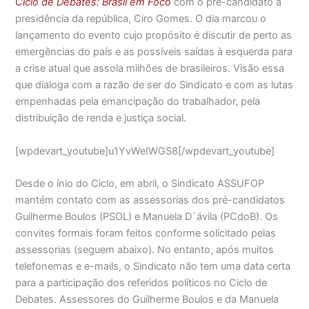
Ciclo de Debates: Brasil em Foco
com o pré-candidato à
presidência da república, Ciro Gomes. O dia marcou o
lançamento do evento cujo propósito é discutir de perto as
emergências do país e as possíveis saídas à esquerda para
a crise atual que assola milhões de brasileiros. Visão essa
que dialoga com a razão de ser do Sindicato e com as lutas
empenhadas pela emancipação do trabalhador, pela
distribuição de renda e justiça social.
[wpdevart_youtube]u1YvWeIWGS8[/wpdevart_youtube]
Desde o ínio do Ciclo, em abril, o Sindicato ASSUFOP
mantém contato com as assessorias dos pré-candidatos
Guilherme Boulos (PSOL) e Manuela D`ávila (PCdoB). Os
convites formais foram feitos conforme solicitado pelas
assessorias (seguem abaixo). No entanto, após muitos
telefonemas e e-mails, o Sindicato não tem uma data certa
para a participação dos referidos políticos no Ciclo de
Debates. Assessores do Guilherme Boulos e da Manuela