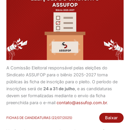
A Comissão Eleitoral responsável pelas eleições do
Sindicato ASSUFOP para o biênio 2025-2027 torna
públicas às ficha de inscrição para o pleito. O período de
inscrições será de
24 a 31 de julho
, e as candidaturas
devem ser formalizadas mediante o envio da ficha
preenchida para o e-mail
contato@assufop.com.br
.
Baixar
FICHAS DE CANDIDATURAS (22/07/2025)