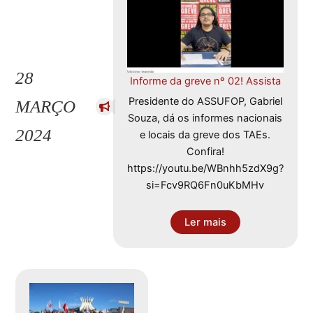
28
Informe da greve nº 02! Assista
Presidente do ASSUFOP, Gabriel
MARÇO
Souza, dá os informes nacionais
2024
e locais da greve dos TAEs.
Confira!
https://youtu.be/WBnhh5zdX9g?
si=Fcv9RQ6Fn0uKbMHv
Ler mais