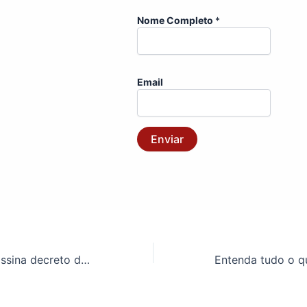
Nome Completo
*
Email
Enviar
Presidente Lula assina decreto do RSC e base do ASSUFOP debate o encerramento da greve