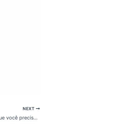
NEXT
Entenda tudo o que você precisa saber sobre o RSC agora que o decreto foi publicado!