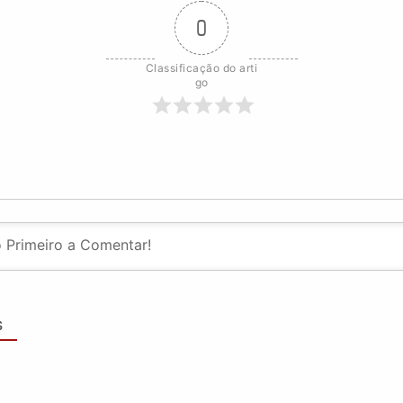
0
Classificação do arti
go
S