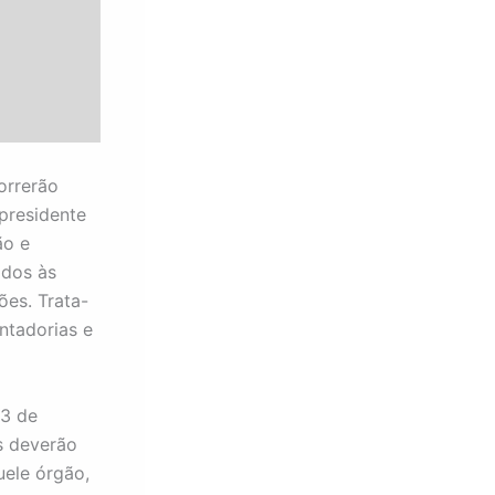
orrerão
presidente
ão e
ados às
ões. Trata-
ntadorias e
13 de
s deverão
uele órgão,