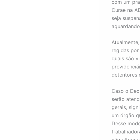
com um pra
Curae na AD
seja suspen
aguardando
Atualmente,
regidas por
quais são v
previdenciá
detentores 
Caso o Decr
serão atend
gerais, sig
um órgão qu
Desse modo,
trabalhador
não altera 