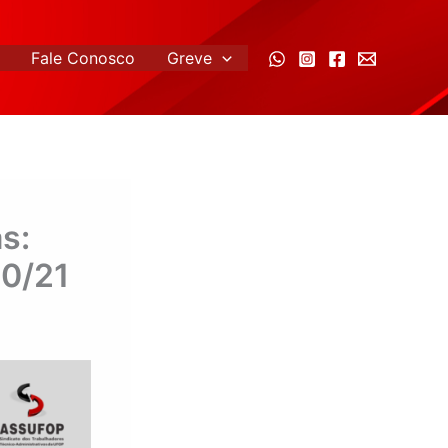
Fale Conosco
Greve
s:
20/21