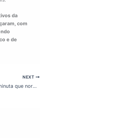
ivos da
nçaram, com
endo
co e de
NEXT
Colabore com a minuta que normatiza as ações dos TAES em ação de extensão da UFOP