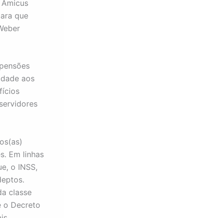
 Amicus
para que
 Weber
 pensões
idade aos
ícios
 servidores
os(as)
s. Em linhas
ue, o INSS,
deptos.
da classe
e o Decreto
is.