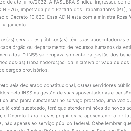
zo de até julho/2022. A FASUBRA Sindical ingressou como
IN 6767, impetrada pelo Partido dos Trabalhadores (PT), 
so o Decreto 10.620. Essa ADIN está com a ministra Rosa
 julgamento.
 os(as) servidores públicos(as) têm suas aposentadorias e
 cada órgão ou departamento de recursos humanos da ent
inculados. O INSS se ocupava somente da gestão dos benef
rios dos(as) trabalhadores(as) da iniciativa privada ou dos
de cargos provisórios.
eto seja declarado constitucional, os(as) servidores públic
idos pelo INSS na gestão de suas aposentadorias e pensõe
nifica uma piora substancial no serviço prestado, uma vez q
e já está sucateado, terá que atender milhões de novos a
 o Decreto trará graves prejuízos na aposentadoria de to
a, não apenas ao serviço público federal. Cabe lembrar qu
as regras do Regime Próprio dos Servidores Públicos Federa