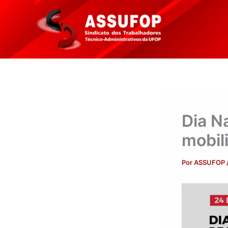
Ir
para
o
conteúdo
Dia N
mobil
Por
ASSUFOP