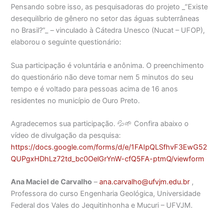
Pensando sobre isso, as pesquisadoras do projeto _“Existe
desequilíbrio de gênero no setor das águas subterrâneas
no Brasil?”_ – vinculado à Cátedra Unesco (Nucat – UFOP),
elaborou o seguinte questionário:
Sua participação é voluntária e anônima. O preenchimento
do questionário não deve tomar nem 5 minutos do seu
tempo e é voltado para pessoas acima de 16 anos
residentes no município de Ouro Preto.
Agradecemos sua participação.
💦🌱 Confira abaixo o
vídeo de divulgação da pesquisa:
https://docs.google.com/forms/d/e/1FAIpQLSfhvF3EwG52
QUPgxHDhLz72td_bc0OelGrYnW-cfQ5FA-ptmQ/viewform
Ana Maciel de Carvalho
–
ana.carvalho@ufvjm.edu.br
,
Professora do curso Engenharia Geológica, Universidade
Federal dos Vales do Jequitinhonha e Mucuri – UFVJM.