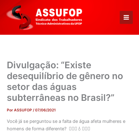
Ir
para
o
conteúdo
Divulgação: “Existe
desequilíbrio de gênero no
setor das águas
subterrâneas no Brasil?”
Por
ASSUFOP
/
07/06/2021
Você já se perguntou se a falta de água afeta mulheres e
homens de forma diferente?
🤷🏽‍♀️💧🤷🏽‍♂️