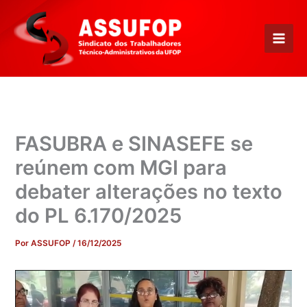
Ir
para
o
conteúdo
FASUBRA e SINASEFE se
reúnem com MGI para
debater alterações no texto
do PL 6.170/2025
Por
ASSUFOP
/
16/12/2025