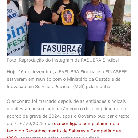
Foto: Reprodução do Instagram da FASUBRA Sindical
Hoje, 16 de dezembro, a FASUBRA Sindical e o SINASEFE
estiveram em reunião com o Ministério da Gestão e da
Inovação em Serviços Públicos (MGI) pela manhã.
O encontro foi marcado depois de as entidades sindicais
manifestarem sua indignação com o descumprimento do
acordo de greve de 2024, após o Governo publicar o texto
do PL 6.170/2025 que
desconfigura completamente o
texto do Reconhecimento de Saberes e Competências