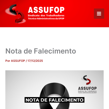
Ir
para
o
conteúdo
Nota de Falecimento
Por
ASSUFOP
/
17/12/2025