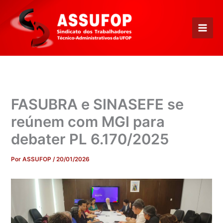
Ir
para
o
conteúdo
FASUBRA e SINASEFE se
reúnem com MGI para
debater PL 6.170/2025
Por
ASSUFOP
/
20/01/2026