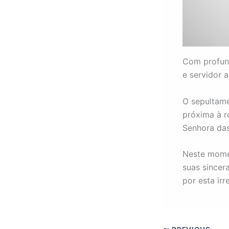
Com profun
e servidor
O sepultamen
próxima à r
Senhora das
Neste momen
suas sincer
por esta irr