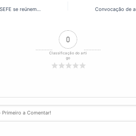
FASUBRA e SINASEFE se reúnem com MGI para debater PL 6.170/2025
0
Classificação do arti
go