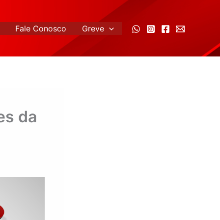
Fale Conosco
Greve
es da