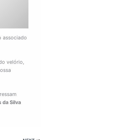
o associado
do velório,
Nossa
pressam
 da Silva