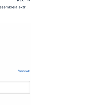
NEXT
Convocação de assembleia extraordinária. Participe!
Acessar