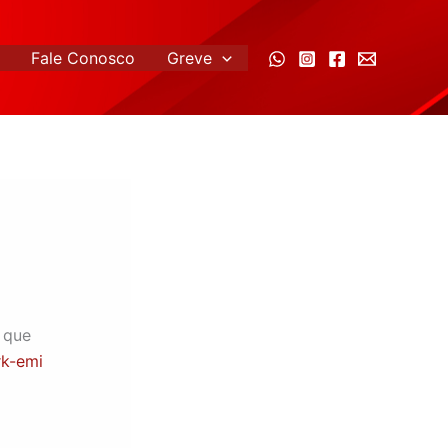
Fale Conosco
Greve
 que
rk-emi