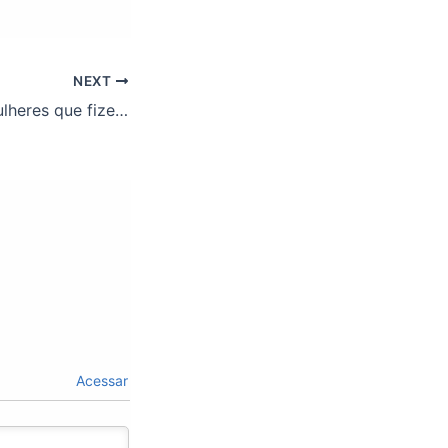
NEXT
Seis greves de mulheres que fizeram história
Acessar