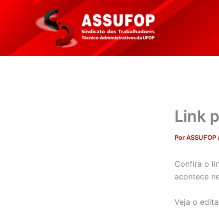
Ir
para
o
conteúdo
Link 
Por
ASSUFOP
Confira o l
acontece ne
Veja o edital