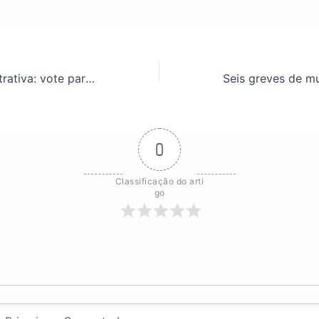
Reforma administrativa: vote para eliminar os ataques aos servidores públicos
0
Classificação do arti
go