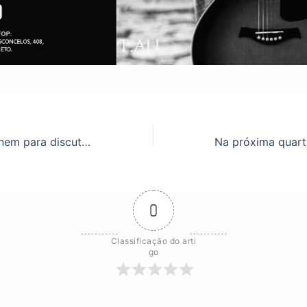
Entidades se reúnem para discutir renovação do plano de saúde Unimed
0
Classificação do arti
go