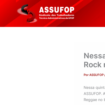
Ir
para
o
conteúdo
Nessa
Rock 
Por
ASSUFOP
Nessa quint
ASSUFOP. Ad
Reggae no b