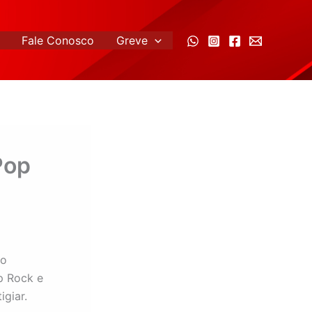
Fale Conosco
Greve
Pop
to
p Rock e
giar.