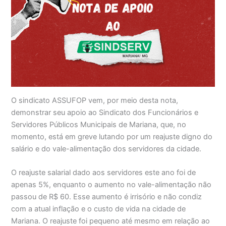
O sindicato ASSUFOP vem, por meio desta nota,
demonstrar seu apoio ao Sindicato dos Funcionários e
Servidores Públicos Municipais de Mariana, que, no
momento, está em greve lutando por um reajuste digno do
salário e do vale-alimentação dos servidores da cidade.
O reajuste salarial dado aos servidores este ano foi de
apenas 5%, enquanto o aumento no vale-alimentação não
passou de R$ 60. Esse aumento é irrisório e não condiz
com a atual inflação e o custo de vida na cidade de
Mariana. O reajuste foi pequeno até mesmo em relação ao