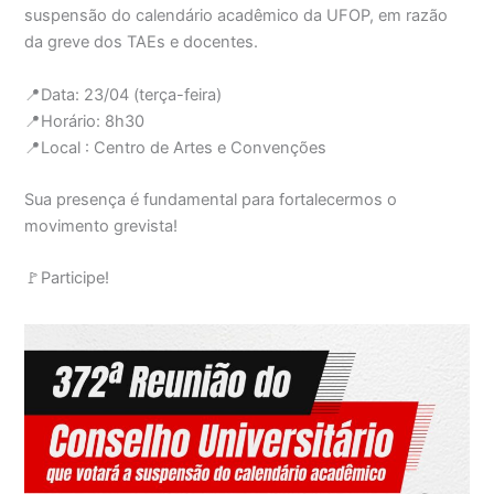
suspensão do calendário acadêmico da UFOP, em razão
da greve dos TAEs e docentes.
📍Data: 23/04 (terça-feira)
📍Horário: 8h30
📍Local : Centro de Artes e Convenções
Sua presença é fundamental para fortalecermos o
movimento grevista!
🚩Participe!