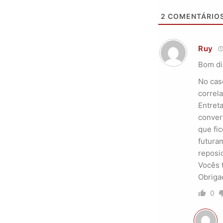
2
COMENTÁRIO
Ruy
Bom di
No cas
correla
Entret
conver
que fi
futuram
reposi
Vocês 
Obriga
0