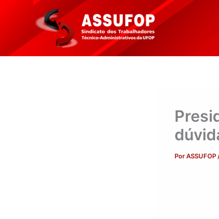
Ir
para
o
conteúdo
Presi
dúvid
Por
ASSUFOP