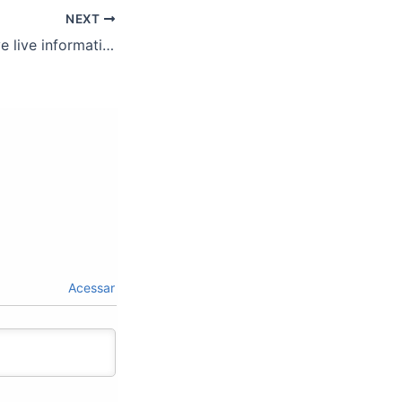
NEXT
FASUBRA promove live informativa após reunião com MGI.
Acessar