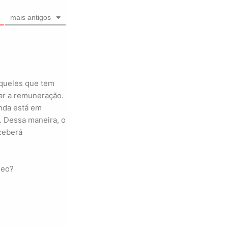
mais antigos
aqueles que tem
zar a remuneração.
inda está em
. Dessa maneira, o
eceberá
deo?