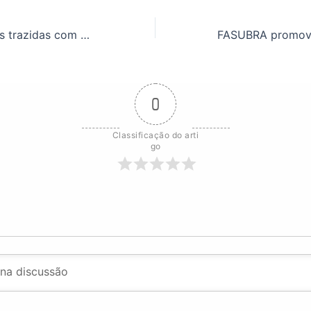
Veja as mudanças trazidas com a MP 1286/2024, que reestruturou a carreira dos TAEs
0
Classificação do arti
go