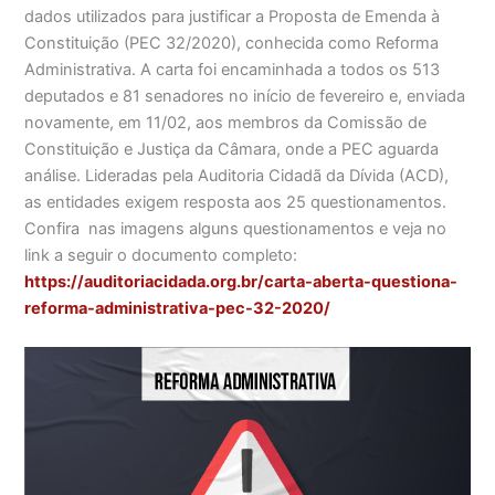
dados utilizados para justificar a Proposta de Emenda à
Constituição (PEC 32/2020), conhecida como Reforma
Administrativa. A carta foi encaminhada a todos os 513
deputados e 81 senadores no início de fevereiro e, enviada
novamente, em 11/02, aos membros da Comissão de
Constituição e Justiça da Câmara, onde a PEC aguarda
análise. Lideradas pela Auditoria Cidadã da Dívida (ACD),
as entidades exigem resposta aos 25 questionamentos.
Confira nas imagens alguns questionamentos e veja no
link a seguir o documento completo:
https://auditoriacidada.org.br/carta-aberta-questiona-
reforma-administrativa-pec-32-2020/