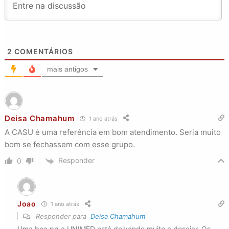
2
COMENTÁRIOS
mais antigos
Deisa Chamahum
1 ano atrás
A CASU é uma referência em bom atendimento. Seria muito
bom se fechassem com esse grupo.
Responder
0
Joao
1 ano atrás
Responder para
Deisa Chamahum
Uma boa pq a UNIMED está deixando muito a desejar. Os