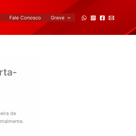
Fale Conosco
Greve
rta-
eira de
rmalmente.