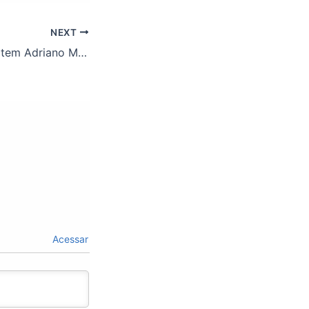
NEXT
Nesta sexta-feira tem Adriano Marcelino no bar do ASSUFOP!
Acessar