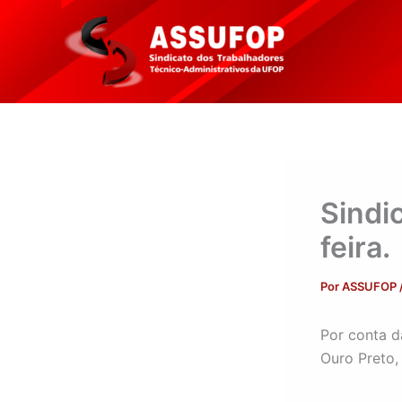
Ir
para
o
conteúdo
Sindi
feira.
Por
ASSUFOP
Por conta d
Ouro Preto,