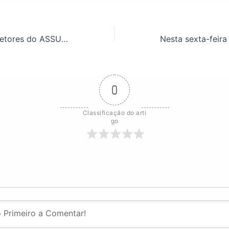
Dia do basta! Diretores do ASSUFOP panfletam no centro de Ouro Preto.
0
Classificação do arti
go