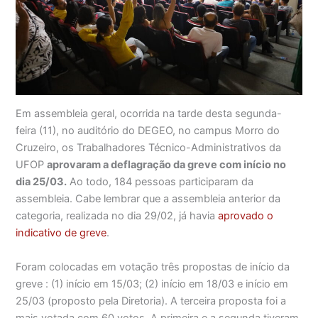
Em assembleia geral, ocorrida na tarde desta segunda-
feira (11), no auditório do DEGEO, no campus Morro do
Cruzeiro, os Trabalhadores Técnico-Administrativos da
UFOP
aprovaram a deflagração da greve com início no
dia 25/03.
Ao todo, 184 pessoas participaram da
assembleia. Cabe lembrar que a assembleia anterior da
categoria, realizada no dia 29/02, já havia
aprovado o
indicativo de greve
.
Foram colocadas em votação três propostas de início da
greve : (1) início em 15/03; (2) início em 18/03 e início em
25/03 (proposto pela Diretoria). A terceira proposta foi a