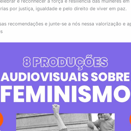
lebrar e reconhecer a força e resiliência das mulheres em
rias por justiça, igualdade e pelo direito de viver em paz.
sas recomendações e junte-se a nós nessa valorização e ap
es