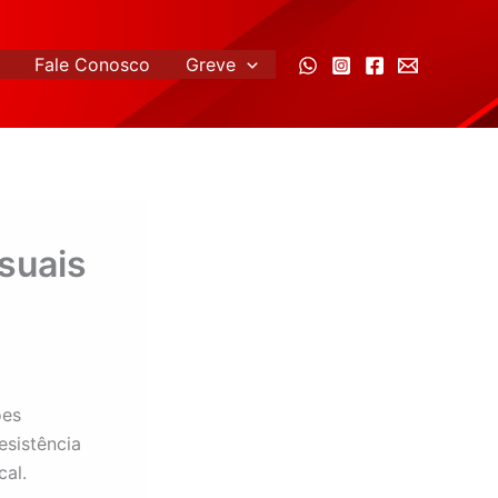
Fale Conosco
Greve
suais
ões
esistência
cal.