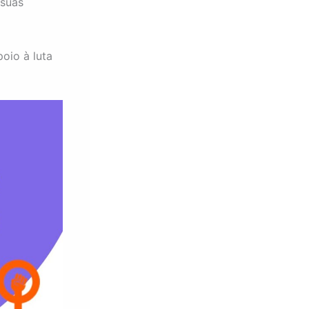
 suas
oio à luta