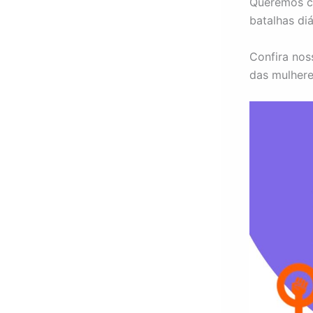
Queremos ce
batalhas diá
Confira nos
das mulher