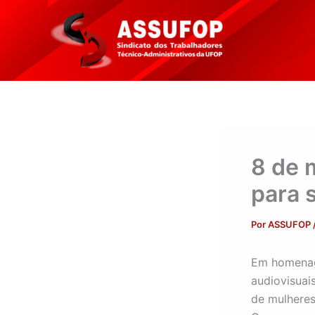
Ir
para
o
conteúdo
8 de 
para s
Por
ASSUFOP
Em homenage
audiovisuai
de mulheres