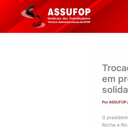
Ir
para
o
conteúdo
Troca
em pr
solid
Por
ASSUFOP
O president
Rocha e Ri