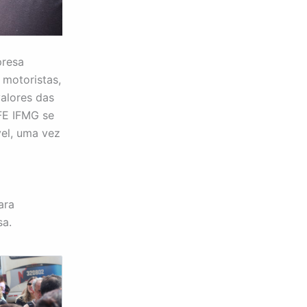
presa
 motoristas,
valores das
FE IFMG se
vel, uma vez
ara
sa.