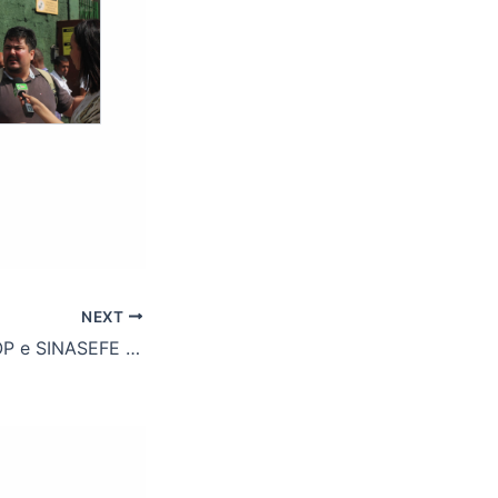
NEXT
ASSUFOP, ADUFOP e SINASEFE IFMG organizam Frente em Defesa das Instituições Federais de Ensino