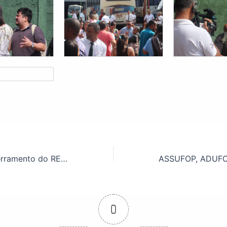
Retrocesso: encerramento do REMOP prejudica comunidade acadêmica
0