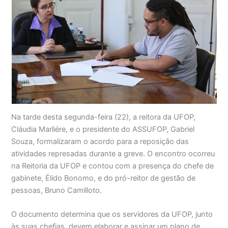
Na tarde desta segunda-feira (22), a reitora da UFOP,
Cláudia Marliére, e o presidente do ASSUFOP, Gabriel
Souza, formalizaram o acordo para a reposição das
atividades represadas durante a greve. O encontro ocorreu
na Reitoria da UFOP e contou com a presença do chefe de
gabinete, Élido Bonomo, e do pró-reitor de gestão de
pessoas, Bruno Camilloto.
O documento determina que os servidores da UFOP, junto
às suas chefias, devem elaborar e assinar um plano de