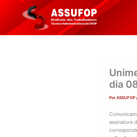
Ir
para
o
conteúdo
Unime
dia 0
Por
ASSUFOP
Comunicamo
assinatura 
correspond