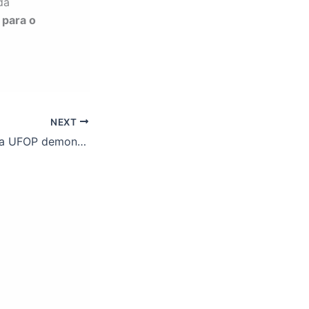
da
 para o
NEXT
Times de Futsal da UFOP demonstram apoio à greve dos TAEs