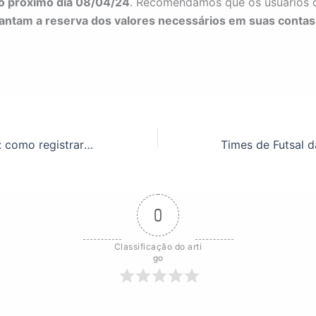
no próximo dia 08/04/24
. Recomendamos que os usuários 
antam a reserva dos valores necessários em suas contas
Ponto Eletrônico: como registrar a ocorrência de greve
0
Classificação do arti
go