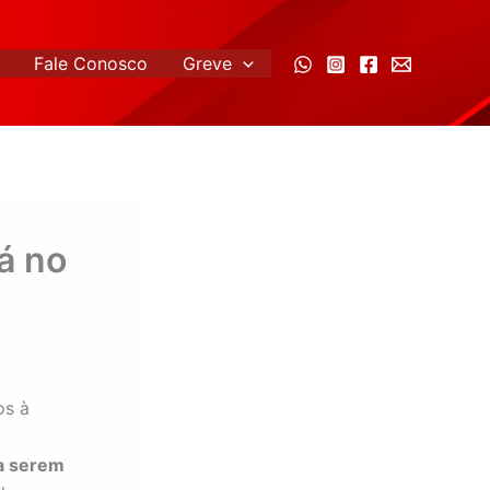
Fale Conosco
Greve
á no
os à
a serem