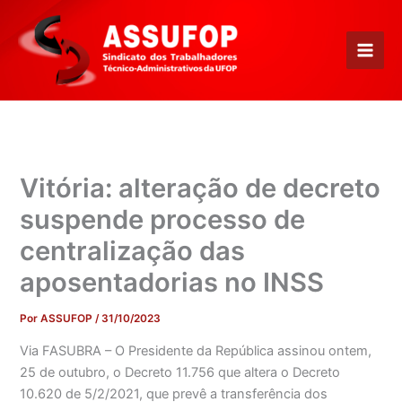
Ir
para
o
conteúdo
Vitória: alteração de decreto
suspende processo de
centralização das
aposentadorias no INSS
Por
ASSUFOP
/
31/10/2023
Via FASUBRA – O Presidente da República assinou ontem,
25 de outubro, o Decreto 11.756 que altera o Decreto
10.620 de 5/2/2021, que prevê a transferência dos