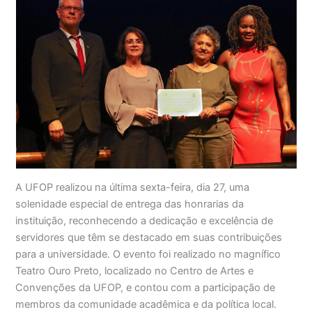
A UFOP realizou na última sexta-feira, dia 27, uma
solenidade especial de entrega das honrarias da
instituição, reconhecendo a dedicação e excelência de
servidores que têm se destacado em suas contribuições
para a universidade. O evento foi realizado no magnífico
Teatro Ouro Preto, localizado no Centro de Artes e
Convenções da UFOP, e contou com a participação de
membros da comunidade acadêmica e da política local.