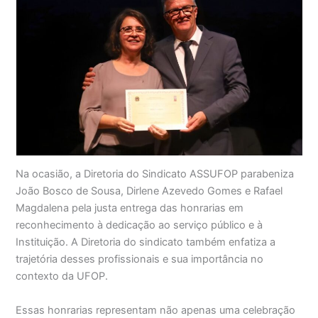
Na ocasião, a Diretoria do Sindicato ASSUFOP parabeniza
João Bosco de Sousa, Dirlene Azevedo Gomes e Rafael
Magdalena pela justa entrega das honrarias em
reconhecimento à dedicação ao serviço público e à
Instituição. A Diretoria do sindicato também enfatiza a
trajetória desses profissionais e sua importância no
contexto da UFOP.
Essas honrarias representam não apenas uma celebração