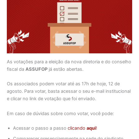
As votações para a eleição da nova diretoria e do conselho
fiscal da
ASSUFOP
já estão abertas.
Os associados podem votar até as 17h de hoje, 12 de
agosto. Para votar, basta acessar o seu e-mail institucional
e clicar no link de votação que foi enviado.
Em caso de dúvidas sobre como votar, você pode:
Acessar o passo a passo
clicando
aqui
!
Comparecer presenciammente na sede do sindicato