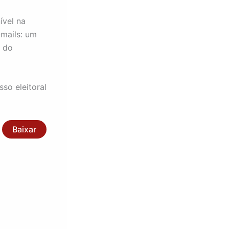
ível na
-mails: um
s do
so eleitoral
Baixar