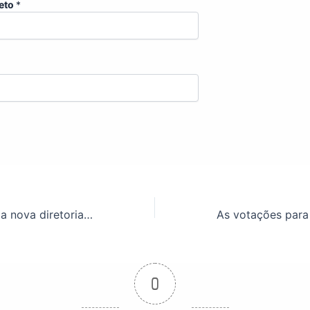
eto
*
As eleições para a nova diretoria e conselho fiscal acontecem no dia 12/08. Saiba como votar!
0