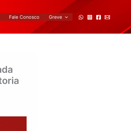
Fale Conosco
Greve
ada
toria