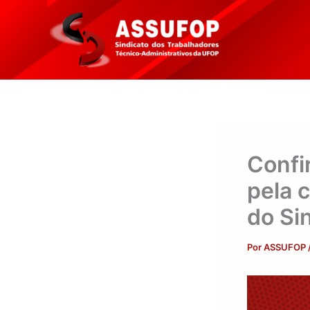
Ir
para
o
conteúdo
Confi
pela 
do Si
Por
ASSUFOP