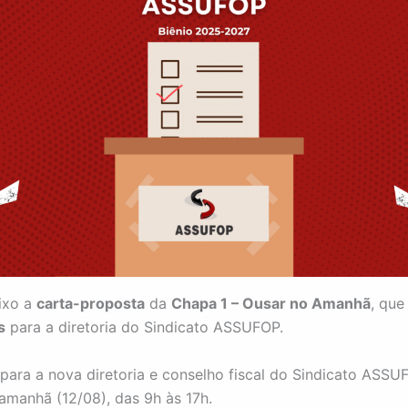
ixo a
carta-proposta
da
Chapa 1 – Ousar no Amanhã
, que
s
para a diretoria do Sindicato ASSUFOP.
 para a nova diretoria e conselho fiscal do Sindicato ASSU
manhã (12/08), das 9h às 17h.