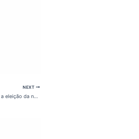
NEXT
As votações para a eleição da nova diretoria e do conselho fiscal do ASSUFOP já estão abertas! Vote!