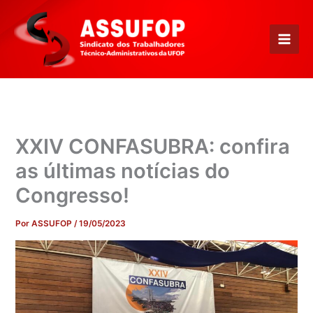
Ir
para
o
conteúdo
XXIV CONFASUBRA: confira
as últimas notícias do
Congresso!
Por
ASSUFOP
/
19/05/2023