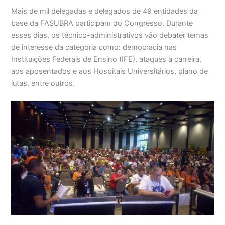
Mais de mil delegadas e delegados de 49 entidades da
base da FASUBRA participam do Congresso. Durante
esses dias, os técnico-administrativos vão debater temas
de interesse da categoria como: democracia nas
Instituições Federais de Ensino (IFE), ataques à carreira,
aos aposentados e aos Hospitais Universitários, plano de
lutas, entre outros.