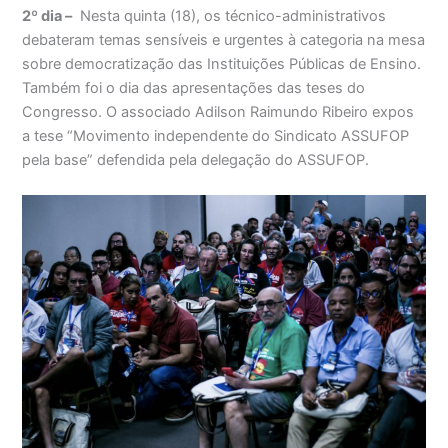
2º dia –
Nesta quinta (18), os técnico-administrativos
debateram temas sensíveis e urgentes à categoria na mesa
sobre democratização das Instituições Públicas de Ensino.
Também foi o dia das apresentações das teses do
Congresso. O associado Adilson Raimundo Ribeiro expos
a tese “Movimento independente do Sindicato ASSUFOP
pela base” defendida pela delegação do ASSUFOP.