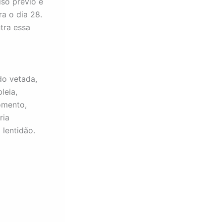
so prévio e
a o dia 28.
tra essa
do vetada,
leia,
omento,
ria
 lentidão.