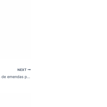
NEXT
Veja as propostas de emendas parlamentares para a MP 1286/2024