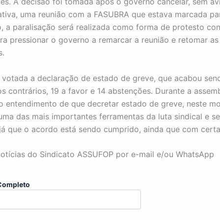
es. A decisão foi tomada após o governo cancelar, sem avi
cativa, uma reunião com a FASUBRA que estava marcada par
o, a paralisação será realizada como forma de protesto con
ara pressionar o governo a remarcar a reunião e retomar as
s.
votada a declaração de estado de greve, que acabou sen
s contrários, 19 a favor e 14 abstenções. Durante a assemb
o entendimento de que decretar estado de greve, neste m
 uma das mais importantes ferramentas da luta sindical e se
 já que o acordo está sendo cumprido, ainda que com certa
otícias do Sindicato ASSUFOP por e-mail e/ou WhatsApp
Completo