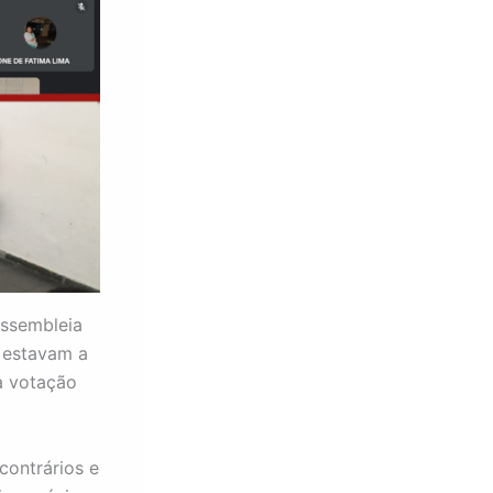
assembleia
 estavam a
a votação
contrários e