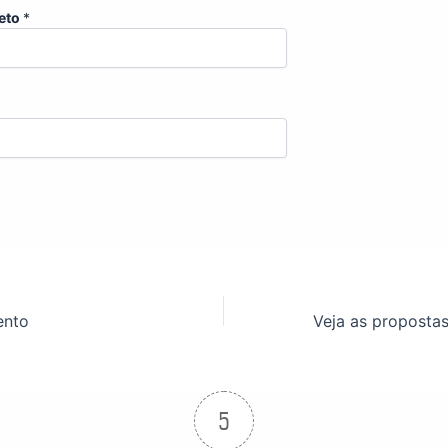
eto
*
ento
5