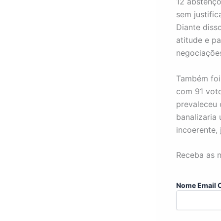
12 abstençõ
sem justifi
Diante diss
atitude e p
negociaçõe
Também foi 
com 91 voto
prevaleceu 
banalizaria
incoerente,
Receba as n
Nome Email 