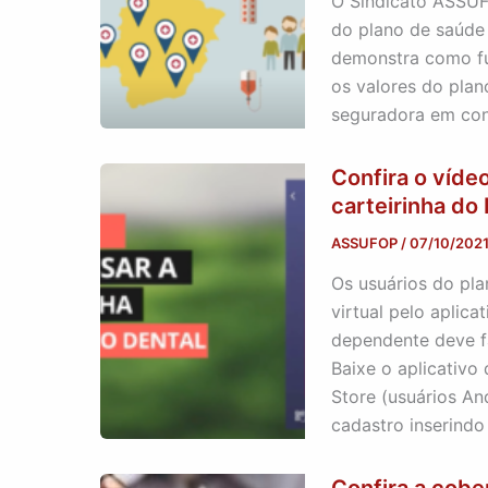
O Sindicato ASSUF
do plano de saúde
demonstra como fu
os valores do pla
seguradora em contr
Confira o víde
carteirinha do
ASSUFOP
/
07/10/202
Os usuários do pla
virtual pelo aplica
dependente deve fa
Baixe o aplicativo
Store (usuários An
cadastro inserindo