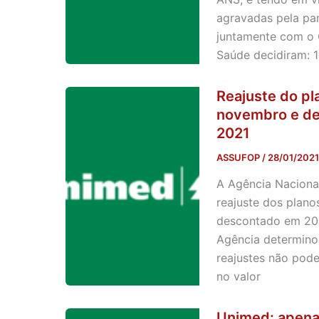
agravadas pela pan
juntamente com o 
Saúde decidiram: 1
Reajuste do p
novembro e de
2021
ASSUFOP
/
28/01/2021
A Agência Naciona
reajuste dos plano
descontado em 202
Agência determino
reajustes não pode
no valor
Unimed: apenas