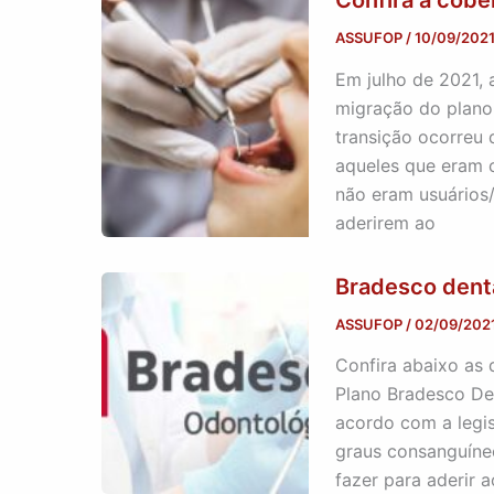
Confira a cobe
ASSUFOP
/
10/09/202
Em julho de 2021,
migração do plano
transição ocorreu
aqueles que eram 
não eram usuários
aderirem ao
Bradesco denta
ASSUFOP
/
02/09/202
Confira abaixo as 
Plano Bradesco De
acordo com a legis
graus consanguíneo
fazer para aderir 