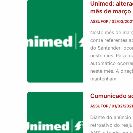
Unimed: altera
mês de março
ASSUFOP
/
02/03/202
Neste mês de març
conta referentes a
do Santander ocor
neste mês. Para os
automático ocorrer
neste mês. A dire
mantenham
Comunicado so
ASSUFOP
/
01/02/202
Diante do anúncio
retroativo do reaj
ANS, e tendo em vi