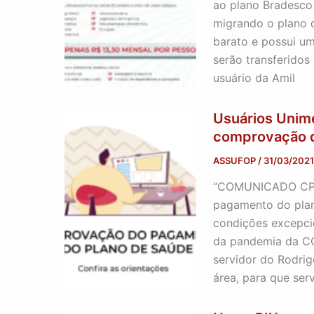
ao plano Bradesco 
migrando o plano 
barato e possui um
serão transferido
usuário da Amil
Usuários Unime
comprovação d
ASSUFOP
/
31/03/2021
“COMUNICADO CPB 
pagamento do plan
condições excepci
da pandemia da CO
servidor do Rodrig
área, para que ser