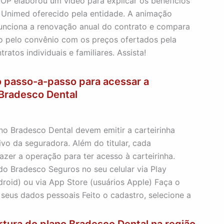
OP elaborou um vídeo para explicar os benefícios
 Unimed oferecido pela entidade. A animação
nciona a renovação anual do contrato e compara
no pelo convênio com os preços ofertados pela
atos individuais e familiares. Assista!
o passo-a-passo para acessar a
 Bradesco Dental
1
no Bradesco Dental devem emitir a carteirinha
tivo da seguradora. Além do titular, cada
zer a operação para ter acesso à carteirinha.
 do Bradesco Seguros no seu celular via Play
droid) ou via App Store (usuários Apple) Faça o
 seus dados pessoais Feito o cadastro, selecione a