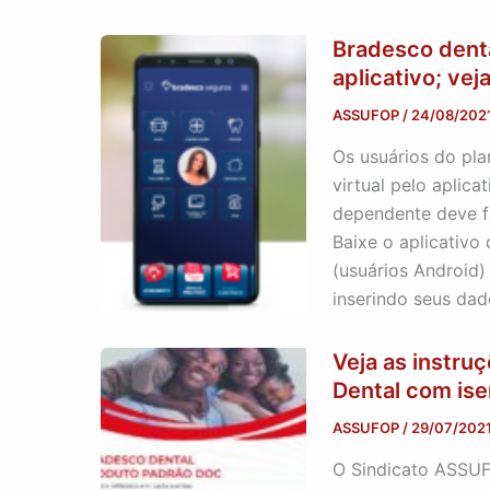
Bradesco denta
aplicativo; vej
ASSUFOP
/
24/08/202
Os usuários do pla
virtual pelo aplica
dependente deve fa
Baixe o aplicativo
(usuários Android)
inserindo seus dad
Veja as instru
Dental com ise
ASSUFOP
/
29/07/202
O Sindicato ASSUF